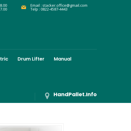
8.00
Email :
stacker.office@gmail.com
17.00
Telp : 0822-4587-4443
tric
Drum Lifter
Manual
HandPallet.Info