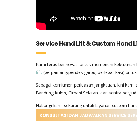
Service Hand Lift & Custom Hand L
Kami terus berinovasi untuk memenuhi kebutuhan logi
lift
(perpanjang/pendek garpu, perlebar kaki) untuk 
Sebagai komitmen perluasan jangkauan, kini kami 
Bandung Kulon, Cimahi Selatan, dan sentra pergud
Hubungi kami sekarang untuk layanan custom hand 
KONSULTASI DAN JADWALKAN SERVICE SE