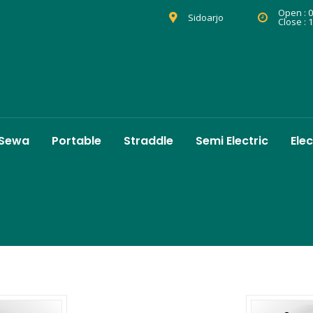
Open : 0
Sidoarjo
Close : 
 Sewa
Portable
Straddle
Semi Electric
Elec