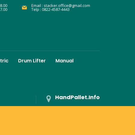
8.00
Email :
stacker.office@gmail.com
17.00
Telp : 0822-4587-4443
tric
Drum Lifter
Manual
HandPallet.Info