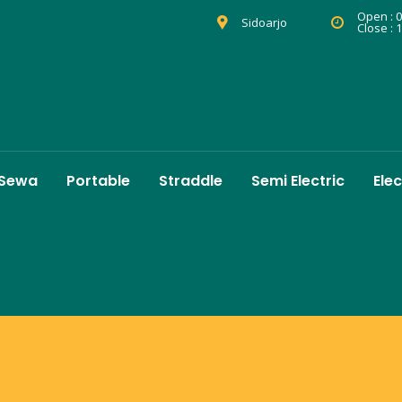
Open : 0
Sidoarjo
Close : 
 Sewa
Portable
Straddle
Semi Electric
Elec