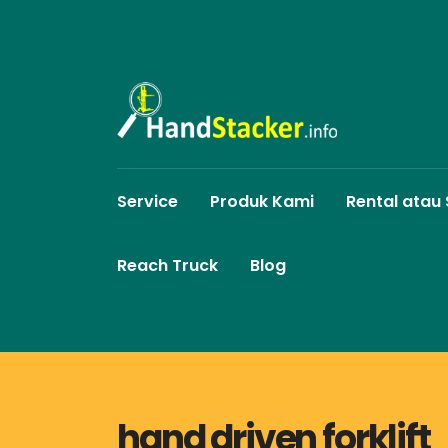
Service
Produk Kami
Rental atau
Reach Truck
Blog
hand driven forklift