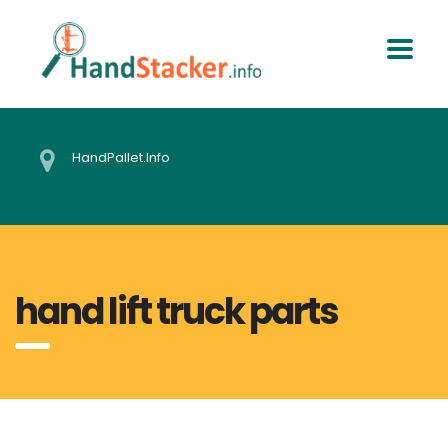
HandPallet.Info
hand lift truck parts