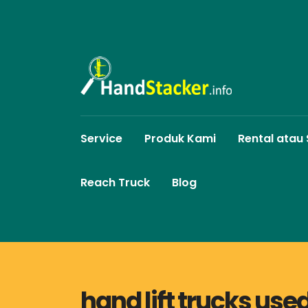
Service
Produk Kami
Rental atau
Reach Truck
Blog
hand lift trucks use