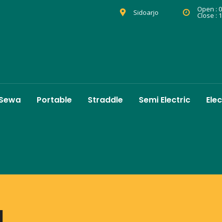
Open : 0
Sidoarjo
Close : 
 Sewa
Portable
Straddle
Semi Electric
Elec
d