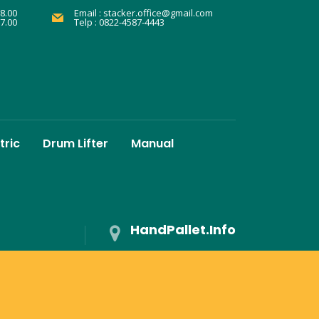
8.00
Email :
stacker.office@gmail.com
17.00
Telp : 0822-4587-4443
tric
Drum Lifter
Manual
HandPallet.Info