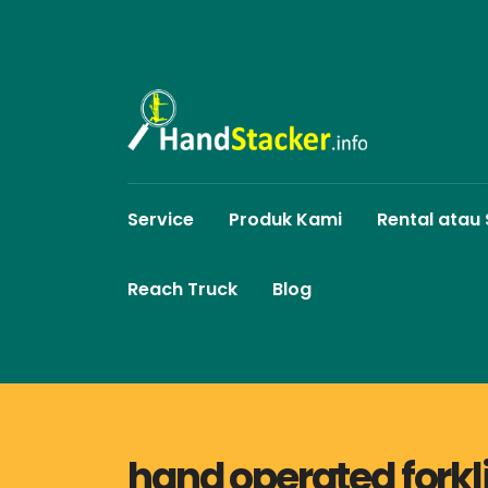
Service
Produk Kami
Rental atau
Reach Truck
Blog
hand operated forkli