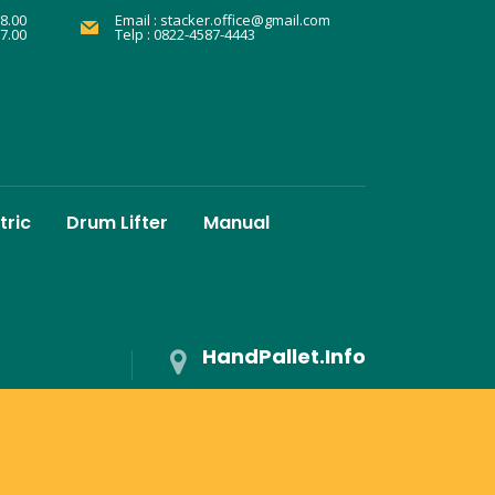
8.00
Email :
stacker.office@gmail.com
17.00
Telp : 0822-4587-4443
tric
Drum Lifter
Manual
HandPallet.Info