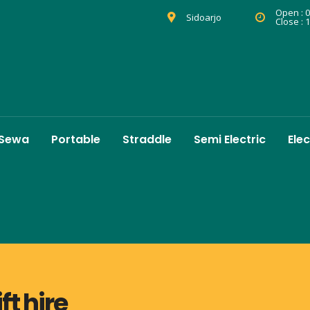
Open : 0
Sidoarjo
Close : 
 Sewa
Portable
Straddle
Semi Electric
Elec
ft hire