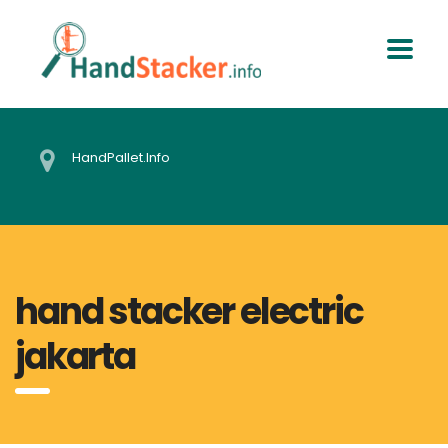
HandPallet.Info
hand stacker electric
jakarta