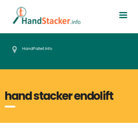
HandPallet.Info
hand stacker endolift