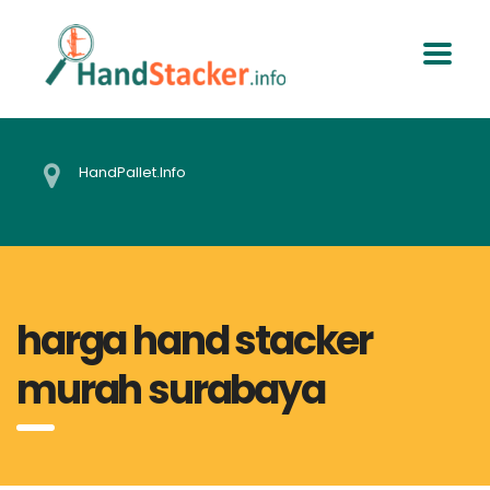
HandPallet.Info
harga hand stacker
murah surabaya