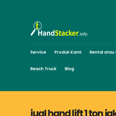
Service
Produk Kami
Rental atau
Reach Truck
Blog
jual hand lift 1 ton j