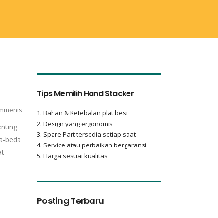
Tips Memilih Hand Stacker
mments
1. Bahan & Ketebalan plat besi
2. Design yang ergonomis
enting
3. Spare Part tersedia setiap saat
da-beda
4. Service atau perbaikan bergaransi
at
5. Harga sesuai kualitas
Posting Terbaru