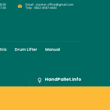
8.00
Email :
stacker.office@gmail.com
17.00
Telp : 0822-4587-4443
tric
Drum Lifter
Manual
HandPallet.Info