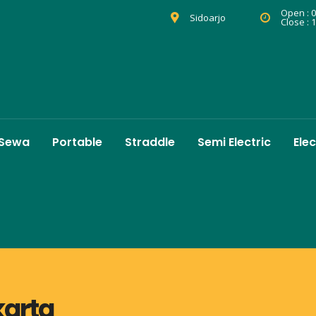
Open : 0
Sidoarjo
Close : 
 Sewa
Portable
Straddle
Semi Electric
Elec
akarta