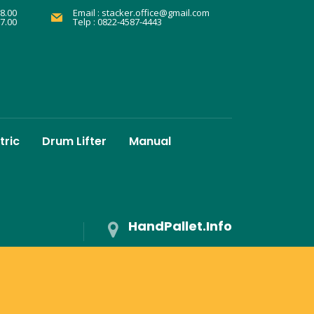
8.00
Email :
stacker.office@gmail.com
17.00
Telp : 0822-4587-4443
tric
Drum Lifter
Manual
HandPallet.Info