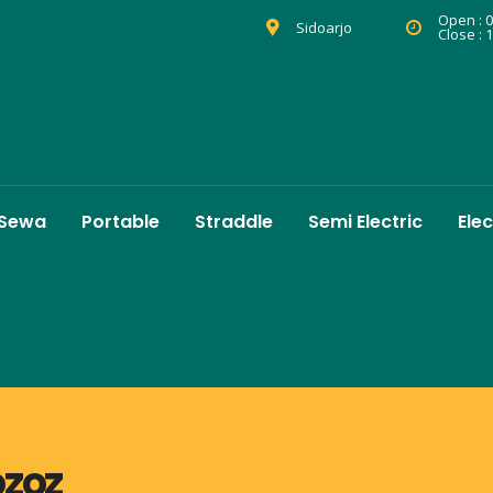
Open : 0
Sidoarjo
Close : 
 Sewa
Portable
Straddle
Semi Electric
Elec
ozoz