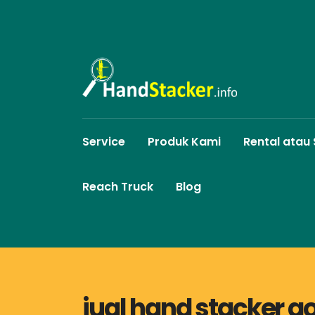
Service
Produk Kami
Rental atau
Reach Truck
Blog
jual hand stacker g