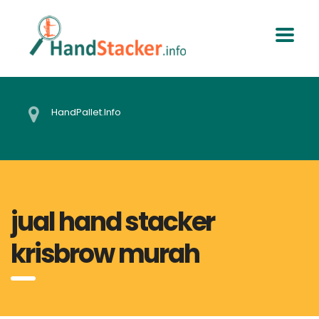
HandPallet.Info
jual hand stacker
krisbrow murah