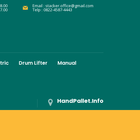
8.00
Email :
stacker.office@gmail.com
17.00
Telp : 0822-4587-4443
tric
Drum Lifter
Manual
HandPallet.Info