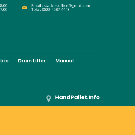
8.00
Email :
stacker.office@gmail.com
17.00
Telp : 0822-4587-4443
tric
Drum Lifter
Manual
HandPallet.Info