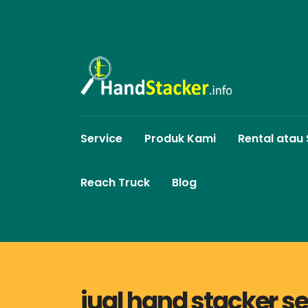
Service
Produk Kami
Rental atau
Reach Truck
Blog
jual hand stacker s