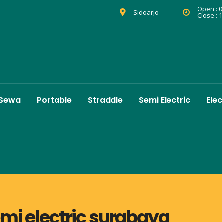
Open : 0
Sidoarjo
Close : 
 Sewa
Portable
Straddle
Semi Electric
Elec
emi electric surabaya