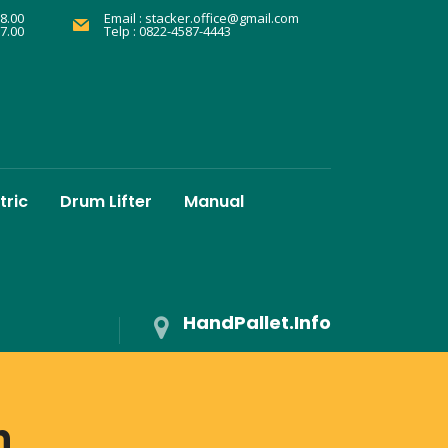
8.00
Email :
stacker.office@gmail.com
17.00
Telp : 0822-4587-4443
tric
Drum Lifter
Manual
HandPallet.Info
n