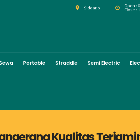
Open : 0
Sidoarjo
Close : 
 Sewa
Portable
Straddle
Semi Electric
Elec
Tangerang Kualitas Terjami