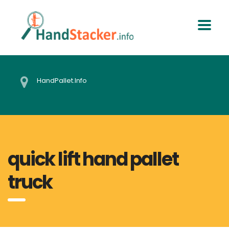
HandPallet.Info
quick lift hand pallet
truck