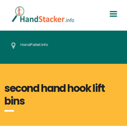
HandPallet.Info
second hand hook lift
bins