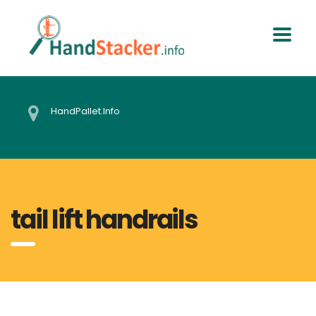
HandPallet.Info
tail lift handrails