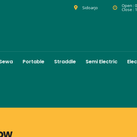
Open : 0
Sidoarjo
Close : 
 Sewa
Portable
Straddle
Semi Electric
Elec
row