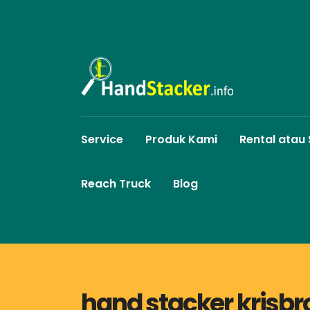
Service
Produk Kami
Rental atau
Reach Truck
Blog
hand stacker krisb