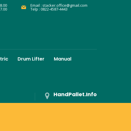
8.00
Email :
stacker.office@gmail.com
17.00
Telp : 0822-4587-4443
tric
Drum Lifter
Manual
HandPallet.Info